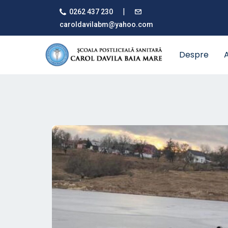
|
0262 437 230
caroldavilabm@yahoo.com
Despre