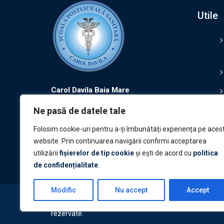
Utile
Carol Davila Baia Mare
Calitate, Experiență, Responsabilitate și
Ne pasă de datele tale
Tradiție
Folosim cookie-uri pentru a-ți îmbunătăți experiența pe aces
website. Prin continuarea navigării confirmi acceptarea
utilizării
fișierelor de tip cookie
și ești de acord cu
politica
de confidențialitate
.
Modific
Nu accept
Accept
© Şcoala Postliceală Sanitară ,,CAROL DAVILA” Baia Mar
rezervate.