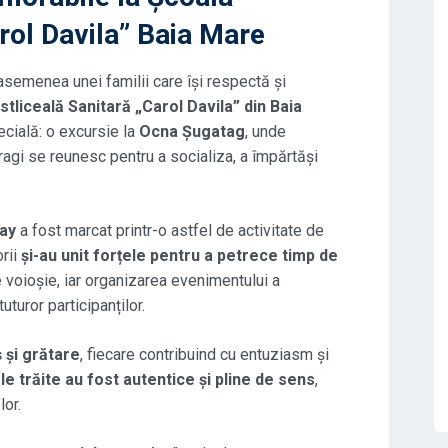
rol Davila” Baia Mare
 asemenea unei familii care își respectă și
tliceală Sanitară „Carol Davila” din Baia
ecială: o excursie la
Ocna Șugatag
, unde
dragi se reunesc pentru a socializa, a împărtăși
Day
a fost marcat printr-o astfel de activitate de
orii
și-au unit forțele pentru a petrece timp de
 voioșie, iar organizarea evenimentului a
turor participanților.
ș și grătare
, fiecare contribuind cu entuziasm și
le trăite au fost autentice și pline de sens
,
lor.