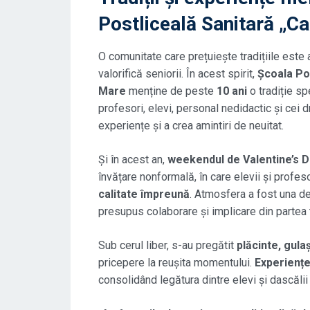
Postliceală Sanitară „Ca
O comunitate care prețuiește tradițiile este
valorifică seniorii. În acest spirit,
Școala Pos
Mare
menține de peste
10 ani
o tradiție sp
profesori, elevi, personal nedidactic și cei 
experiențe și a crea amintiri de neuitat.
Și în acest an,
weekendul de Valentine’s 
învățare nonformală, în care elevii și profes
calitate împreună
. Atmosfera a fost una de
presupus colaborare și implicare din partea tu
Sub cerul liber, s-au pregătit
plăcinte, gula
pricepere la reușita momentului.
Experiențe
consolidând legătura dintre elevi și dascălii 