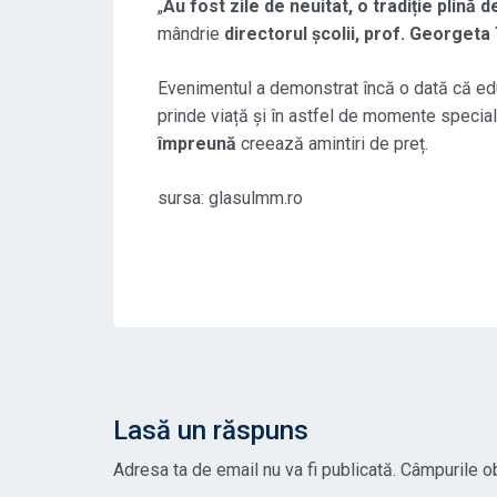
„
Au fost zile de neuitat, o tradiție plină 
mândrie
directorul școlii, prof. Georgeta 
Evenimentul a demonstrat încă o dată că educ
prinde viață și în astfel de momente specia
împreună
creează amintiri de preț.
sursa: glasulmm.ro
Lasă un răspuns
Adresa ta de email nu va fi publicată.
Câmpurile ob