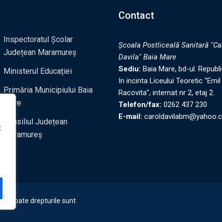
Contact
Inspectoratul Școlar
Şcoala Postliceală Sanitară "Ca
Județean Maramureș
Davila" Baia Mare
Sediu:
Baia Mare, bd-ul. Republic
Ministerul Educației
In incinta Liceului Teoretic "Emil
Primăria Municipiului Baia
Racovita", internat nr 2, etaj 2.
Mare
Telefon/fax:
0262 437 230
E-mail:
caroldavilabm@yahoo.
Consiliul Județean
t
Maramureș
e. Toate drepturile sunt